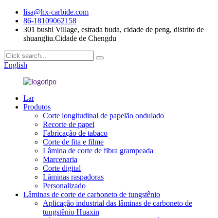
lisa@hx-carbide.com
86-18109062158
301 bushi Village, estrada buda, cidade de peng, distrito de
shuangliu.Cidade de Chengdu
English
Lar
Produtos
Corte longitudinal de papelão ondulado
Recorte de papel
Fabricação de tabaco
Corte de fita e filme
Lâmina de corte de fibra grampeada
Marcenaria
Corte digital
Lâminas raspadoras
Personalizado
Lâminas de corte de carboneto de tungstênio
Aplicação industrial das lâminas de carboneto de
tungstênio Huaxin