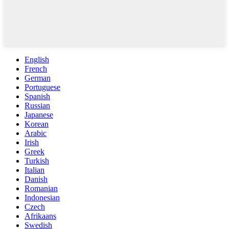
English
French
German
Portuguese
Spanish
Russian
Japanese
Korean
Arabic
Irish
Greek
Turkish
Italian
Danish
Romanian
Indonesian
Czech
Afrikaans
Swedish