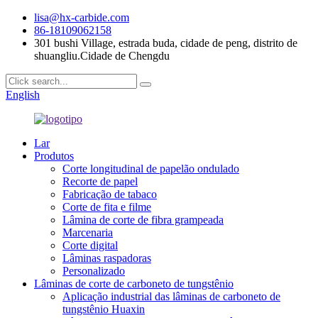
lisa@hx-carbide.com
86-18109062158
301 bushi Village, estrada buda, cidade de peng, distrito de
shuangliu.Cidade de Chengdu
English
Lar
Produtos
Corte longitudinal de papelão ondulado
Recorte de papel
Fabricação de tabaco
Corte de fita e filme
Lâmina de corte de fibra grampeada
Marcenaria
Corte digital
Lâminas raspadoras
Personalizado
Lâminas de corte de carboneto de tungstênio
Aplicação industrial das lâminas de carboneto de
tungstênio Huaxin