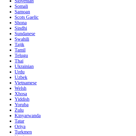
Slovenian
Somali
Samoan
Scots Gaelic
Shona
Sindhi
Sundanese
Swahili
Tajik
Tamil
Telugu
Thai
Ukrainian
Urdu
Uzbek
Vietnamese
Welsh
Xhosa
Yiddish
Yoruba
Zulu
Kinyarwanda
Tatar
Oriya
Turkmen