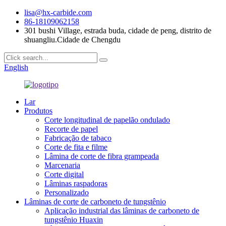
lisa@hx-carbide.com
86-18109062158
301 bushi Village, estrada buda, cidade de peng, distrito de
shuangliu.Cidade de Chengdu
English
Lar
Produtos
Corte longitudinal de papelão ondulado
Recorte de papel
Fabricação de tabaco
Corte de fita e filme
Lâmina de corte de fibra grampeada
Marcenaria
Corte digital
Lâminas raspadoras
Personalizado
Lâminas de corte de carboneto de tungstênio
Aplicação industrial das lâminas de carboneto de
tungstênio Huaxin