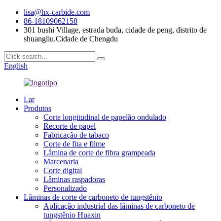
lisa@hx-carbide.com
86-18109062158
301 bushi Village, estrada buda, cidade de peng, distrito de
shuangliu.Cidade de Chengdu
English
Lar
Produtos
Corte longitudinal de papelão ondulado
Recorte de papel
Fabricação de tabaco
Corte de fita e filme
Lâmina de corte de fibra grampeada
Marcenaria
Corte digital
Lâminas raspadoras
Personalizado
Lâminas de corte de carboneto de tungstênio
Aplicação industrial das lâminas de carboneto de
tungstênio Huaxin